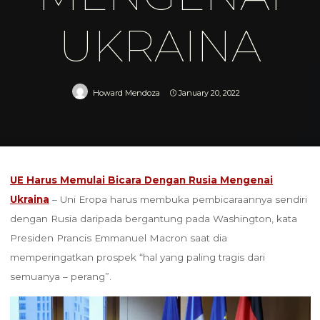
UKRAINA
Howard Mendoza
January 20, 2022
Home
penzionbolatice
UE Harus Memulai Bicara Dengan Rusia Mengenai
Ukraina
UE Harus Memulai Bicara Dengan Rusia Mengenai
Ukraina
– Uni Eropa harus membuka pembicaraannya sendiri
dengan Rusia daripada bergantung pada Washington, kata
Presiden Prancis Emmanuel Macron saat dia
memperingatkan prospek “hal yang paling tragis dari
semuanya – perang”.