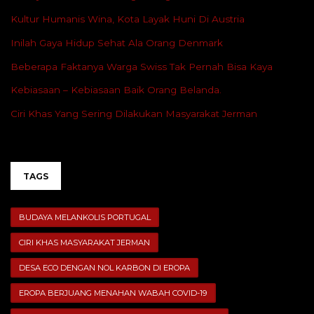
Kultur Humanis Wina, Kota Layak Huni Di Austria
Inilah Gaya Hidup Sehat Ala Orang Denmark
Beberapa Faktanya Warga Swiss Tak Pernah Bisa Kaya
Kebiasaan – Kebiasaan Baik Orang Belanda.
Ciri Khas Yang Sering Dilakukan Masyarakat Jerman
TAGS
BUDAYA MELANKOLIS PORTUGAL
CIRI KHAS MASYARAKAT JERMAN
DESA ECO DENGAN NOL KARBON DI EROPA
EROPA BERJUANG MENAHAN WABAH COVID-19