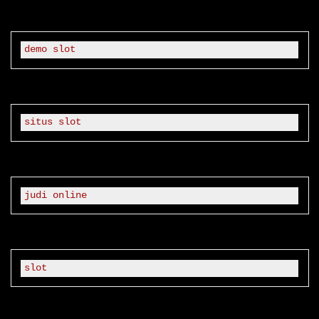
demo slot
situs slot
judi online
slot