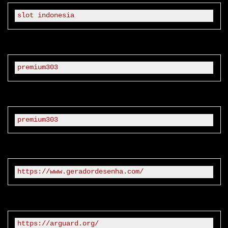
slot indonesia
premium303
premium303
https://www.geradordesenha.com/
https://arguard.org/