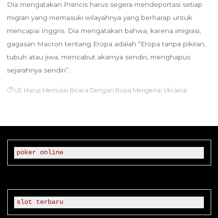
Dia mengatakan Prancis harus segera mendeportasi setiap
migran yang memasuki wilayahnya yang berharap untuk
mencapai Inggris. Dia mengatakan bahwa, karena imigrasi,
gagasan Macron tentang Eropa adalah “Eropa tanpa pikiran,
tubuh atau jiwa, mencabut akarnya sendiri, menghapus
sejarahnya sendiri”.
UE Harus Memulai Bicara Dengan Rusia Mengenai Ukraina
poker online
slot terbaru