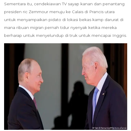
Sementara itu, cendekiawan TV sayap kanan dan penantang
presiden ric Zemmour menuju ke Calais di Prancis utara
untuk menyampaikan pidato di lokasi bekas kamp darurat di
mana ribuan migran pernah tidur nyenyak ketika mereka
berharap untuk menyelundup di truk untuk mencapai Inggris.