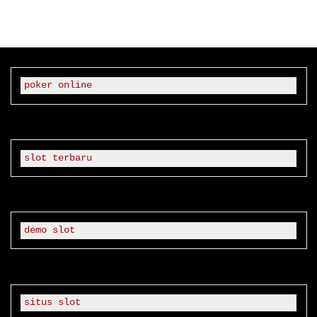
Harus
Dibayar
Untuk
Membangun
Kembali
poker online
Tanah"
slot terbaru
demo slot
situs slot