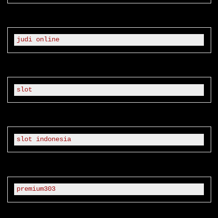
judi online
slot
slot indonesia
premium303