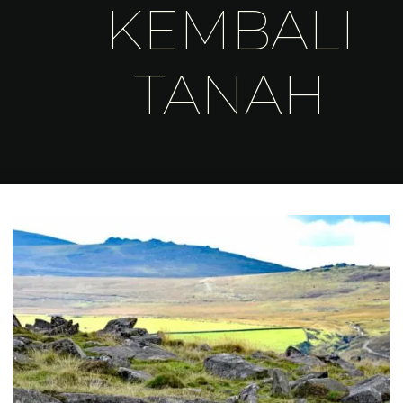
KEMBALI
TANAH
Home
Posts tagged "Petani Inggris Harus Dibayar Untuk Membangun Kembali
Tanah"