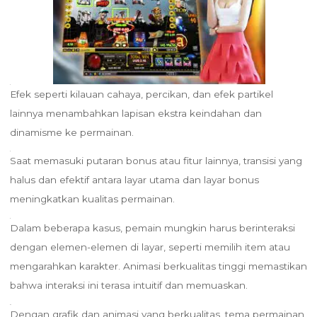
Efek seperti kilauan cahaya, percikan, dan efek partikel
lainnya menambahkan lapisan ekstra keindahan dan
dinamisme ke permainan.
Saat memasuki putaran bonus atau fitur lainnya, transisi yang
halus dan efektif antara layar utama dan layar bonus
meningkatkan kualitas permainan.
Dalam beberapa kasus, pemain mungkin harus berinteraksi
dengan elemen-elemen di layar, seperti memilih item atau
mengarahkan karakter. Animasi berkualitas tinggi memastikan
bahwa interaksi ini terasa intuitif dan memuaskan.
Dengan grafik dan animasi yang berkualitas, tema permainan