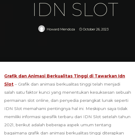
IDN SLOT
Howard Mendoza
October 26, 2023
Home
penzionbolatice
Grafik dan Animasi Berkualitas Tinggi di Tawarkan Idn
Slot
Grafik dan Animasi Berkualitas Tinggi di Tawarkan Idn
Slot
– Grafik dan animasi berkualitas tinggi telah menjadi
salah satu faktor kunci yang menentukan kesuksesan sebuah
permainan slot online, dan penyedia perangkat lunak seperti
IDN Slot memahami pentingnya hal ini. Meskipun saya tidak
memiliki informasi spesifik terbaru dari IDN Slot setelah tahun
2021, berikut adalah beberapa aspek umum tentang
bagaimana grafik dan animasi berkualitas tinggi diterapkan