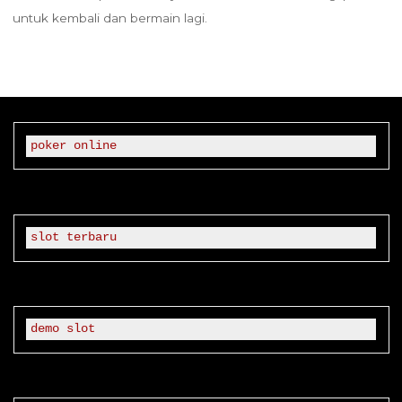
untuk kembali dan bermain lagi.
poker online
slot terbaru
demo slot