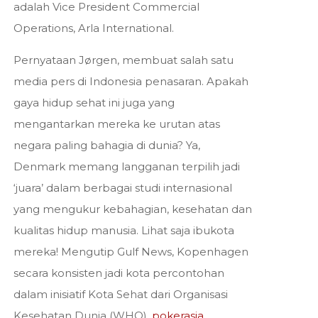
adalah Vice President Commercial
Operations, Arla International.
Pernyataan Jørgen, membuat salah satu
media pers di Indonesia penasaran. Apakah
gaya hidup sehat ini juga yang
mengantarkan mereka ke urutan atas
negara paling bahagia di dunia? Ya,
Denmark memang langganan terpilih jadi
‘juara’ dalam berbagai studi internasional
yang mengukur kebahagian, kesehatan dan
kualitas hidup manusia. Lihat saja ibukota
mereka! Mengutip Gulf News, Kopenhagen
secara konsisten jadi kota percontohan
dalam inisiatif Kota Sehat dari Organisasi
Kesehatan Dunia (WHO).
pokerasia