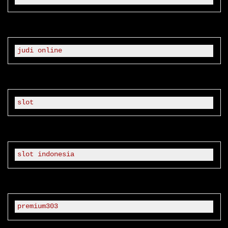
judi online
slot
slot indonesia
premium303