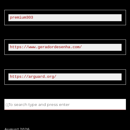
premium303
https://www.geradordesenha.com/
https://arguard.org/
S
SEARCH
fo
August 2026