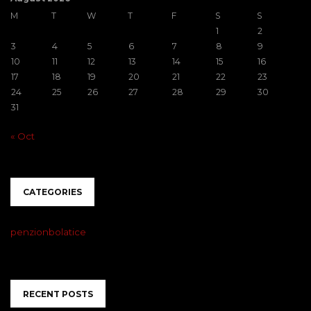
M
T
W
T
F
S
S
1
2
3
4
5
6
7
8
9
10
11
12
13
14
15
16
17
18
19
20
21
22
23
24
25
26
27
28
29
30
31
« Oct
CATEGORIES
penzionbolatice
RECENT POSTS