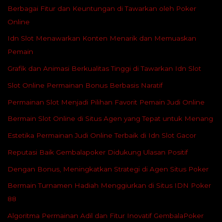
Berbagai Fitur dan Keuntungan di Tawarkan oleh Poker
Online
Idn Slot Menawarkan Konten Menarik dan Memuaskan
Pemain
Grafik dan Animasi Berkualitas Tinggi di Tawarkan Idn Slot
Slot Online Permainan Bonus Berbasis Naratif
Permainan Slot Menjadi Pilihan Favorit Pemain Judi Online
Bermain Slot Online di Situs Agen yang Tepat untuk Menang
Estetika Permainan Judi Online Terbaik di Idn Slot Gacor
Reputasi Baik Gembalapoker Didukung Ulasan Positif
Dengan Bonus, Meningkatkan Strategi di Agen Situs Poker
Bermain Turnamen Hadiah Menggiurkan di Situs IDN Poker
88
Algoritma Permainan Adil dan Fitur Inovatif GembalaPoker