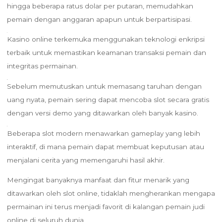
hingga beberapa ratus dolar per putaran, memudahkan
pemain dengan anggaran apapun untuk berpartisipasi.
Kasino online terkemuka menggunakan teknologi enkripsi
terbaik untuk memastikan keamanan transaksi pemain dan
integritas permainan.
Sebelum memutuskan untuk memasang taruhan dengan
uang nyata, pemain sering dapat mencoba slot secara gratis
dengan versi demo yang ditawarkan oleh banyak kasino.
Beberapa slot modern menawarkan gameplay yang lebih
interaktif, di mana pemain dapat membuat keputusan atau
menjalani cerita yang memengaruhi hasil akhir.
Mengingat banyaknya manfaat dan fitur menarik yang
ditawarkan oleh slot online, tidaklah mengherankan mengapa
permainan ini terus menjadi favorit di kalangan pemain judi
online di seluruh dunia.