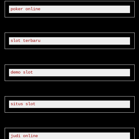
poker online
slot terbaru
demo slot
situs slot
judi online