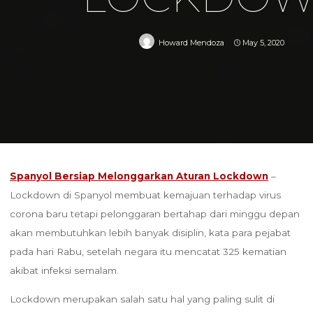
Howard Mendoza
May 5, 2020
Home
penzionbolatice
Spanyol Bersiap Melonggarkan Aturan Lockdown
Spanyol Bersiap Melonggarkan Aturan Lockdown
–
Lockdown di Spanyol membuat kemajuan terhadap virus
corona baru tetapi pelonggaran bertahap dari minggu depan
akan membutuhkan lebih banyak disiplin, kata para pejabat
pada hari Rabu, setelah negara itu mencatat 325 kematian
akibat infeksi semalam.
Lockdown merupakan salah satu hal yang paling sulit di