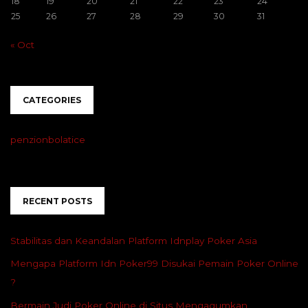
18
19
20
21
22
23
24
25
26
27
28
29
30
31
« Oct
CATEGORIES
penzionbolatice
RECENT POSTS
Stabilitas dan Keandalan Platform Idnplay Poker Asia
Mengapa Platform Idn Poker99 Disukai Pemain Poker Online
?
Bermain Judi Poker Online di Situs Mengagumkan