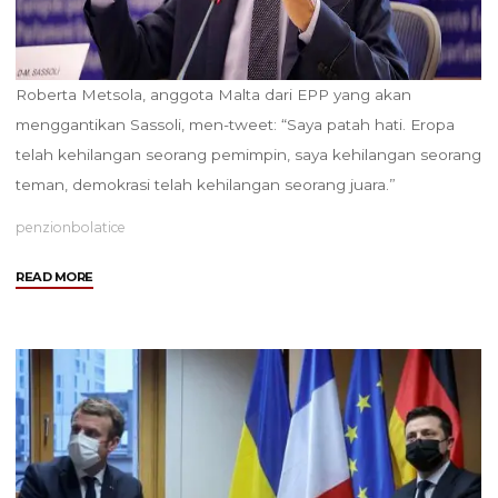
Roberta Metsola, anggota Malta dari EPP yang akan
menggantikan Sassoli, men-tweet: “Saya patah hati. Eropa
telah kehilangan seorang pemimpin, saya kehilangan seorang
teman, demokrasi telah kehilangan seorang juara.”
penzionbolatice
"Presiden
READ MORE
Parlemen
Eropa,
Meninggal
Pada
Usia
65
tahun"