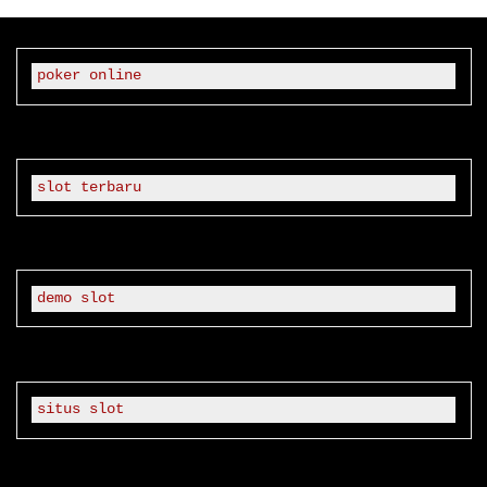
Dengan
Rusia
Mengenai
poker online
Ukraina"
slot terbaru
demo slot
situs slot